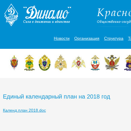
Новости
Организация
Структура
Т
Единый календарный план на 2018 год
Календ.план 2018.doc