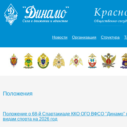
Новости
Организация
Структура
Т
Положения
Положение о 68-й Спартакиаде ККО ОГО ВФСО "Динамо"
видам спорта на 2026 год