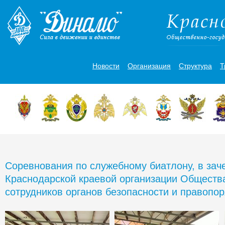
Новости
Организация
Структура
Т
Соревнования по служебному биатлону, в зач
Краснодарской краевой организации Обществ
сотрудников органов безопасности и правопо