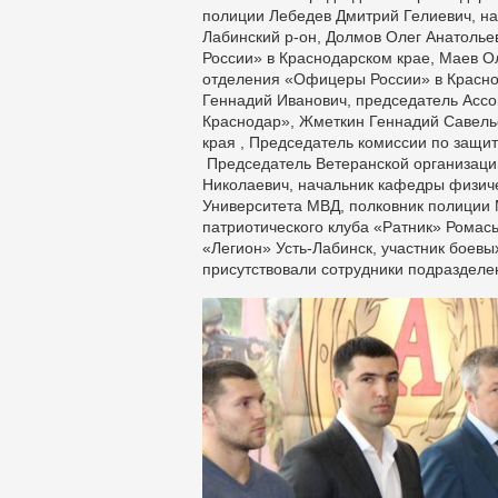
полиции Лебедев Дмитрий Гелиевич, нач
Лабинский р-он, Долмов Олег Анатолье
России» в Краснодарском крае, Маев О
отделения «Офицеры России» в Красн
Геннадий Иванович, председатель Асс
Краснодар», Жметкин Геннадий Савель
края , Председатель комиссии по защи
Председатель Ветеранской организации
Николаевич, начальник кафедры физиче
Университета МВД, полковник полиции 
патриотического клуба «Ратник» Ромась
«Легион» Усть-Лабинск, участник боевы
присутствовали сотрудники подраздел