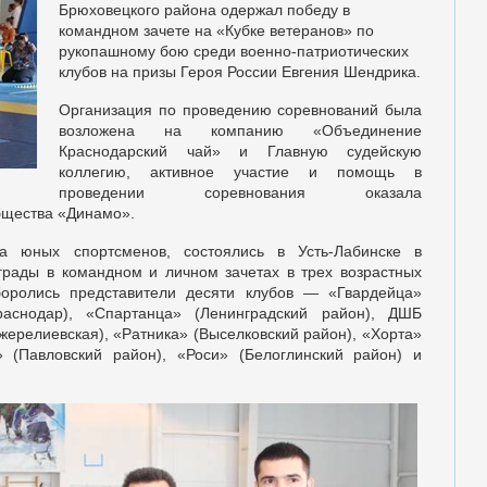
Брюховецкого района одержал победу в
командном зачете на «Кубке ветеранов» по
рукопашному бою среди военно-патриотических
клубов на призы Героя России Евгения Шендрика.
Организация по проведению соревнований была
возложена на компанию «Объединение
Краснодарский чай» и Главную судейскую
коллегию, активное участие и помощь в
проведении соревнования оказала
бщества «Динамо».
а юных спортсменов, состоялись в Усть-Лабинске в
грады в командном и личном зачетах в трех возрастных
 боролись представители десяти клубов — «Гвардейца»
раснодар), «Спартанца» (Ленинградский район), ДШБ
жерелиевская), «Ратника» (Выселковский район), «Хорта»
а» (Павловский район), «Роси» (Белоглинский район) и