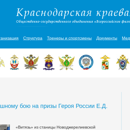
ганизация
Структура
Тренеры и спортсмены
Документы
Мед
ашному бою на призы Героя России Е.Д.
«Витязь» из станицы Новоджерелиевской