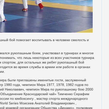
ашный бой помогает воспитывать в человеке смелость и
имался рукопашным боем, участвовал в турнирах и многое
понимать, что лишь некоторые из всех участников турнира
 спортом, для остальных же ребят рукопашный бой
годится во время службы в армии или работе в органах
ии.
нира были приглашены именитые гости, заслуженный
р 1980 года, чемпион Мира 1977, 1978, 1982 годов по
ий Николаевич, чемпион Мира по рукопашному бою 2000
 «Объединение Краснодарский чай» Тимченко Серафим
оссии по кикбоксингу , мастер спорта международного
orld Series
Моисеев Анатолий Владимирович ,
кой краевой организации Общества «Динамо», полковник