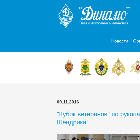
Новости
Ор
09.11.2016
"Кубок ветеранов" по рукоп
Шендрика