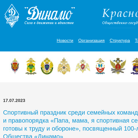
Новости
Организация
Структура
Т
17.07.2023
Спортивный праздник среди семейных команд
и правопорядка «Папа, мама, я спортивная се
готовы к труду и обороне», посвященный 100
Общества «Динамо».