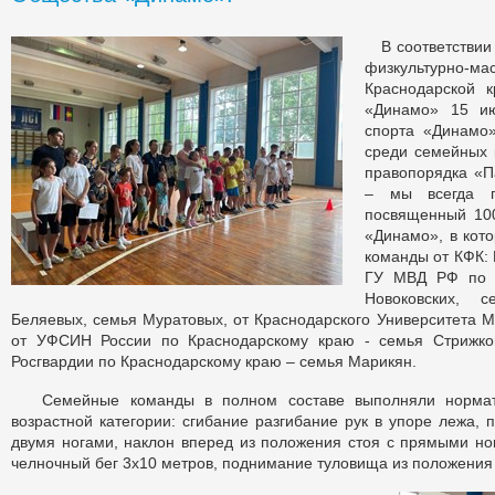
В соответствии
физкультурно-ма
Краснодарской 
«Динамо» 15 и
спорта «Динамо
среди семейных 
правопорядка «П
– мы всегда г
посвященный 10
«Динамо», в кот
команды от КФК:
ГУ МВД РФ по К
Новоковских, 
Беляевых, семья Муратовых, от Краснодарского Университета 
от УФСИН России по Краснодарскому краю - семья Стрижко
Росгвардии по Краснодарскому краю – семья Марикян.
Семейные команды в полном составе выполняли нормат
возрастной категории: сгибание разгибание рук в упоре лежа, 
двумя ногами, наклон вперед из положения стоя с прямыми но
челночный бег 3х10 метров, поднимание туловища из положения