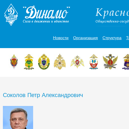
Новости
Организация
Структура
Т
Соколов Петр Александрович