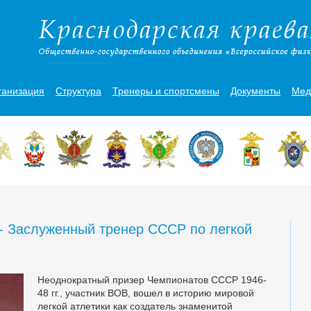
ганизация
Структура
Тренеры и спортсмены
Документы
Мед
- Заслуженный тренер СССР по легкой
Неоднократный призер Чемпионатов СССР 1946-
48 гг., участник ВОВ, вошел в историю мировой
легкой атлетики как создатель знаменитой