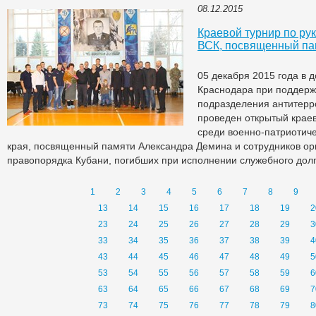
08.12.2015
Краевой турнир по ру
ВСК, посвященный па
05 декабря 2015 года в 
Краснодара при поддерж
подразделения антитер
проведен открытый крае
среди военно-патриотиче
края, посвященный памяти Александра Демина и сотрудников ор
правопорядка Кубани, погибших при исполнении служебного дол
1
2
3
4
5
6
7
8
9
13
14
15
16
17
18
19
2
23
24
25
26
27
28
29
3
33
34
35
36
37
38
39
4
43
44
45
46
47
48
49
5
53
54
55
56
57
58
59
6
63
64
65
66
67
68
69
7
73
74
75
76
77
78
79
8