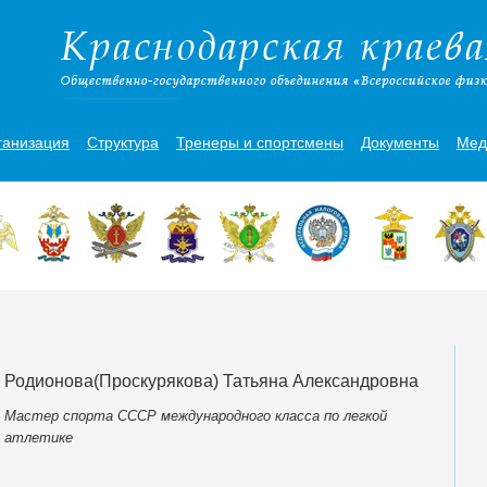
ганизация
Структура
Тренеры и спортсмены
Документы
Мед
Родионова(Проскурякова) Татьяна Александровна
Мастер спорта СССР международного класса по легкой
атлетике